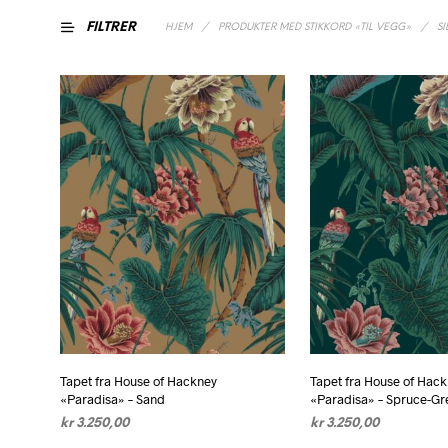
FILTRER
HJEM
/
PRODUKTER MED STIKKORD «TIL VEGG»
/
SI
Tapet fra House of Hackney
Tapet fra House of Hac
«Paradisa» – Sand
«Paradisa» – Spruce-Gr
kr
3.250,00
kr
3.250,00