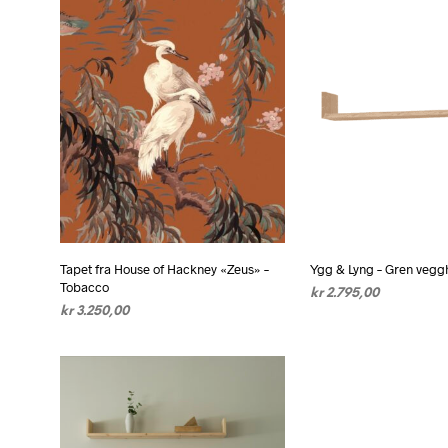
Tapet fra House of Hackney «Zeus» –
Ygg & Lyng – Gren veggh
Tobacco
kr
2.795,00
kr
3.250,00
VELG ALTERNATIV
De
LEGG I HANDLEKURV
pr
ha
fl
va
Al