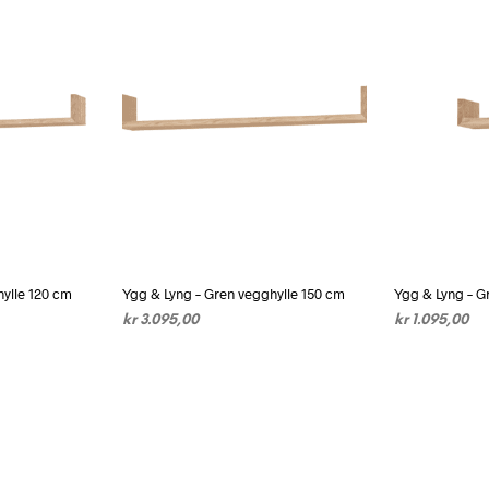
ylle 120 cm
Ygg & Lyng – Gren vegghylle 150 cm
Ygg & Lyng – G
kr
3.095,00
kr
1.095,00
tte
VELG ALTERNATIV
Dette
VELG ALTER
oduktet
produktet
r
har
ere
flere
rianter.
varianter.
ternativene
Alternativene