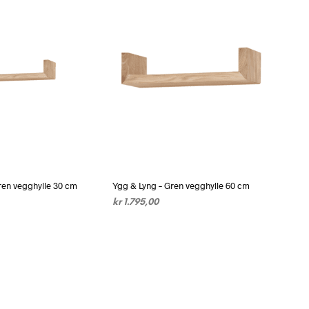
ren vegghylle 30 cm
Ygg & Lyng – Gren vegghylle 60 cm
kr
1.795,00
NATIV
Dette
VELG ALTERNATIV
Dette
produktet
produktet
har
har
flere
flere
varianter.
varianter.
Alternativene
Alternativene