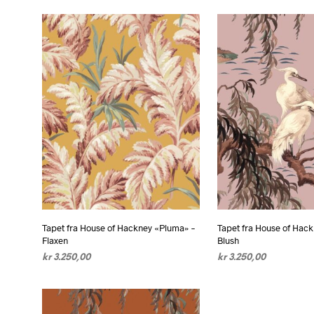
LEGG I HANDLEKURV
LEGG I HANDLEKUR
Tapet fra House of Hackney «Pluma» –
Tapet fra House of Hack
Flaxen
Blush
kr
3.250,00
kr
3.250,00
LEGG I HANDLEKURV
LEGG I HANDLEKUR