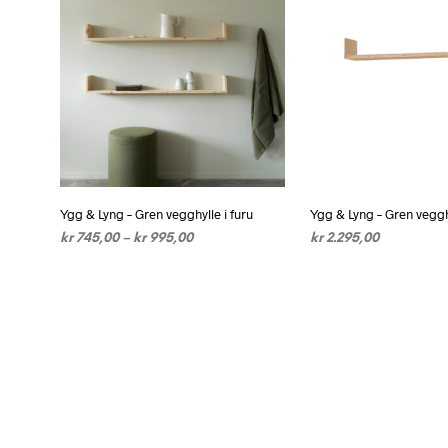
ka
ve
på
pr
Ygg & Lyng – Gren vegghylle i furu
Ygg & Lyng – Gren vegg
Prisområde:
kr
745,00
–
kr
995,00
kr
2.295,00
kr 745,00
VELG ALTERNATIV
Dette
VELG ALTERNATIV
De
til
produktet
pr
kr 995,00
har
ha
flere
fl
varianter.
va
Alternativene
Al
kan
ka
velges
ve