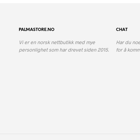
på
på
produktsiden
pr
PALMASTORE.NO
CHAT
Vi er en norsk nettbutikk med mye
Har du noe
personlighet som har drevet siden 2015.
for å komm