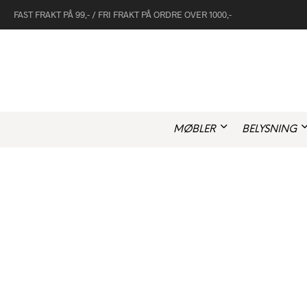
FAST FRAKT PÅ 99,- / FRI FRAKT PÅ ORDRE OVER 1000,-
MØBLER
BELYSNING