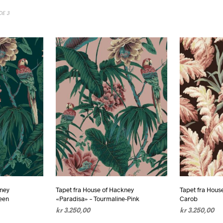
DE 3
kney
Tapet fra House of Hackney
Tapet fra Hous
een
«Paradisa» – Tourmaline-Pink
Carob
kr
3.250,00
kr
3.250,00