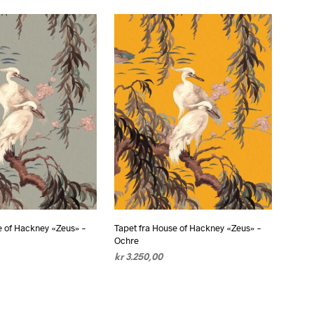
DLEKURV
LEGG I HANDLEKURV
e of Hackney «Zeus» –
Tapet fra House of Hackney «Zeus» –
Ochre
kr
3.250,00
DLEKURV
LEGG I HANDLEKURV