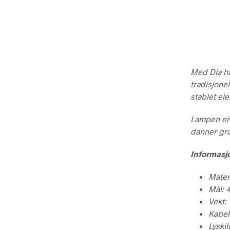
Med Dia h
tradisjone
stablet el
Lampen er 
danner gra
Informasj
Materi
Mål: 
Vekt: 
Kabel
Lyskil