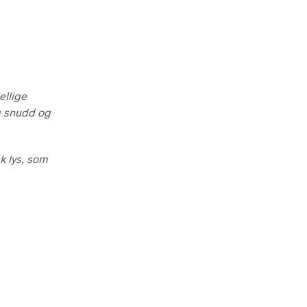
V
E
N
.
ellige
og snudd og
k lys, som