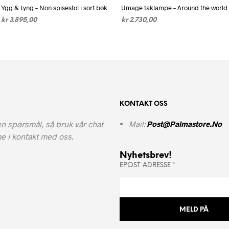
Ygg & Lyng – Non spisestol i sort bøk
Umage taklampe – Around the world
kr
3.895,00
kr
2.730,00
VELG ALTERNATIV
Dette
VELG ALTERNATIV
Dette
produktet
produktet
har
har
flere
flere
varianter.
varianter.
Alternativene
Alternativen
KONTAKT OSS
kan
kan
velges
velges
n spørsmål, så bruk vår chat
Mail:
Post@palmastore.no
på
på
e i kontakt med oss.
produktsiden
produktside
Nyhetsbrev!
EPOST ADRESSE
*