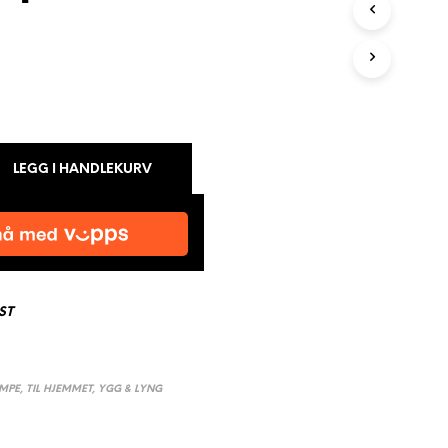
N
G
E
N
P
R
O
D
U
LEGG I HANDLEKURV
K
T
E
R
I
H
A
ST
N
D
L
E
MPE
,
TIL HJEMMET
,
YGG & LYNG
K
U
R