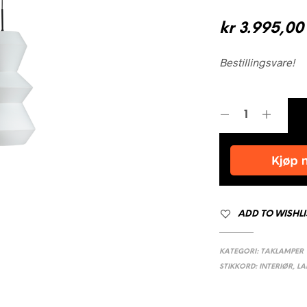
kr
3.995,00
Bestillingsvare!
ADD TO WISHLI
KATEGORI:
TAKLAMPER
STIKKORD:
INTERIØR
,
LA