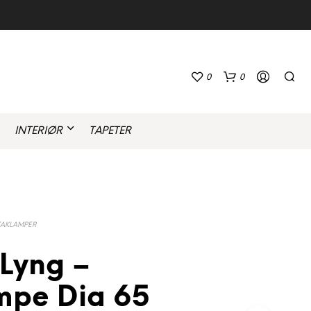
0
0
INTERIØR
TAPETER
TAKLAMPER
D
 Lyng –
U
H
A
mpe Dia 65
R
I