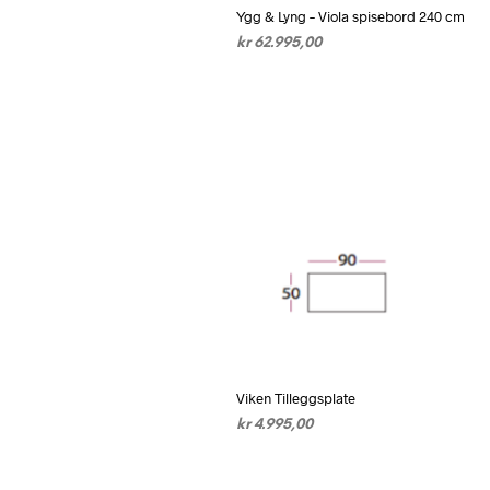
Ygg & Lyng – Viola spisebord 240 cm
kr
62.995,00
VELG ALTERNATIV
Dette
produktet
har
flere
varianter.
Alternativene
kan
velges
på
produktsiden
Viken Tilleggsplate
kr
4.995,00
VELG ALTERNATIV
Dette
produktet