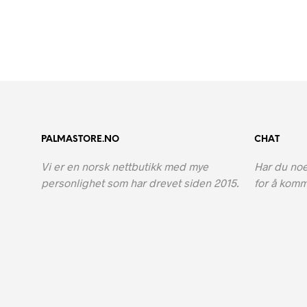
har
flere
varianter.
Alternativene
kan
velges
på
produktsiden
PALMASTORE.NO
CHAT
Vi er en norsk nettbutikk med mye
Har du noe
personlighet som har drevet siden 2015.
for å komm