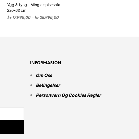
Ygg & Lyng – Mingle spisesofa
220×62 cm
Prisområde:
kr
17.995,00
–
kr
28.995,00
kr 17.995,00
VELG ALTERNATIV
Dette
til
produktet
kr 28.995,00
har
flere
varianter.
e
INFORMASJON
Alternativene
kan
Om Oss
velges
Betingelser
på
n
produktsiden
Personvern Og Cookies Regler