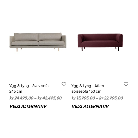
Ygg & Lyng – Svev sofa
Ygg & Lyng – Aften
245 cm
spisesofa 150 cm
Prisområde:
Prisomr
kr
24.495,00
–
kr
42.495,00
kr
15.995,00
–
kr
22.995,00
kr 24.495,00
kr 15.99
VELG ALTERNATIV
Dette
VELG ALTERNATIV
Dett
til
til
produktet
prod
kr 42.495,00
kr 22.9
har
har
flere
flere
varianter.
varia