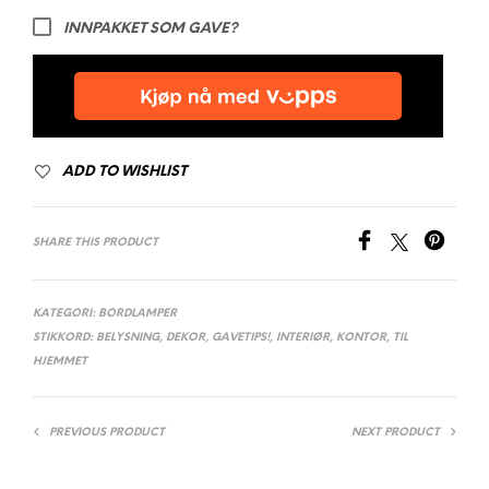
INNPAKKET SOM GAVE?
ADD TO WISHLIST
SHARE THIS PRODUCT
KATEGORI:
BORDLAMPER
STIKKORD:
BELYSNING
,
DEKOR
,
GAVETIPS!
,
INTERIØR
,
KONTOR
,
TIL
HJEMMET
PREVIOUS PRODUCT
NEXT PRODUCT