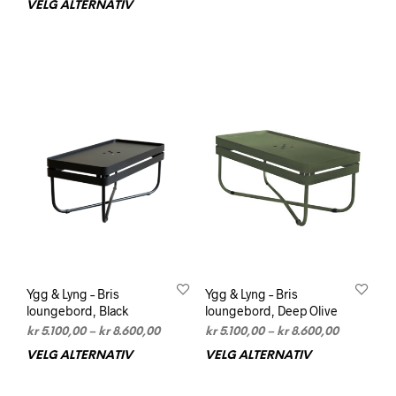
VELG ALTERNATIV
Dette
prod
til
kr 14.99
produktet
har
kr 14.990,00
har
flere
flere
varia
varianter.
Alte
Alternativene
kan
kan
velg
velges
på
på
prod
produktsiden
Ygg & Lyng – Bris
Ygg & Lyng – Bris
loungebord, Black
loungebord, Deep Olive
Prisområde:
Prisområd
kr
5.100,00
–
kr
8.600,00
kr
5.100,00
–
kr
8.600,00
kr 5.100,00
kr 5.100,0
VELG ALTERNATIV
Dette
VELG ALTERNATIV
Dett
til
til
produktet
prod
kr 8.600,00
kr 8.600,0
har
har