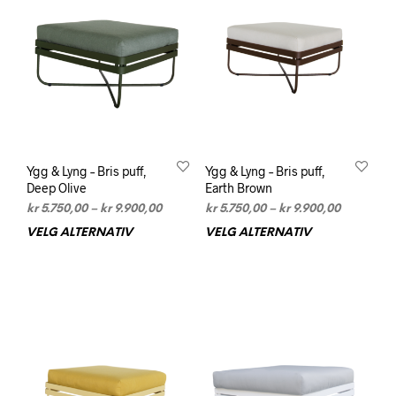
velges
velg
på
på
produktsiden
prod
Ygg & Lyng – Bris puff,
Ygg & Lyng – Bris puff,
Deep Olive
Earth Brown
Prisområde:
Prisområd
kr
5.750,00
–
kr
9.900,00
kr
5.750,00
–
kr
9.900,00
kr 5.750,00
kr 5.750,0
VELG ALTERNATIV
Dette
VELG ALTERNATIV
Dett
til
til
produktet
prod
kr 9.900,00
kr 9.900,0
har
har
flere
flere
varianter.
varia
Alternativene
Alte
kan
kan
velges
velg
på
på