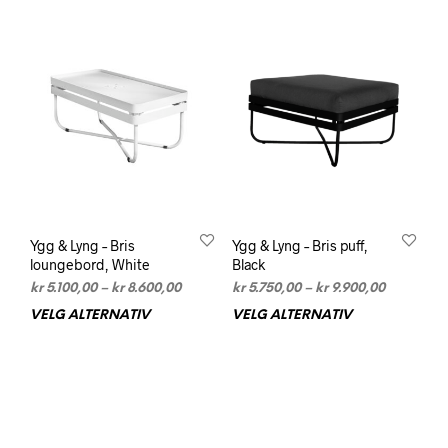
varianter.
varia
Alternativene
Alte
kan
kan
velges
velg
på
på
produktsiden
prod
Ygg & Lyng – Bris
Ygg & Lyng – Bris puff,
loungebord, White
Black
Prisområde:
Prisområd
kr
5.100,00
–
kr
8.600,00
kr
5.750,00
–
kr
9.900,00
kr 5.100,00
kr 5.750,0
VELG ALTERNATIV
Dette
VELG ALTERNATIV
Dett
til
til
produktet
prod
kr 8.600,00
kr 9.900,0
har
har
flere
flere
varianter.
varia
Alternativene
Alte
kan
kan