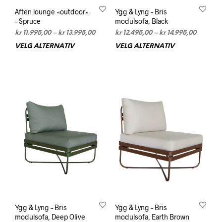
Aften lounge «outdoor»
Ygg & Lyng – Bris
– Spruce
modulsofa, Black
Prisområde:
Prisomr
kr
11.995,00
–
kr
13.995,00
kr
12.495,00
–
kr
14.995,00
kr 11.995,00
kr 12.49
VELG ALTERNATIV
Dette
VELG ALTERNATIV
Dett
til
til
produktet
prod
kr 13.995,00
kr 14.99
har
har
flere
flere
varianter.
varia
Alternativene
Alte
kan
kan
velges
velg
på
på
produktsiden
prod
Ygg & Lyng – Bris
Ygg & Lyng – Bris
modulsofa, Deep Olive
modulsofa, Earth Brown