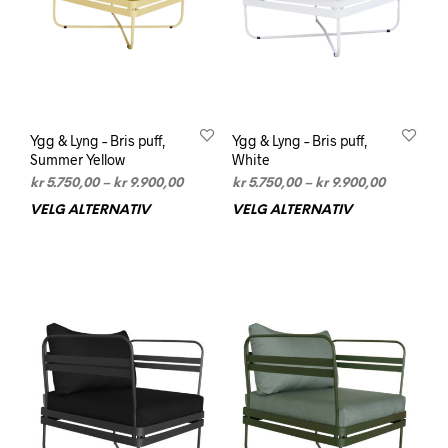
produktsiden
prod
Ygg & Lyng – Bris puff,
Ygg & Lyng – Bris puff,
Summer Yellow
White
Prisområde:
Prisområd
kr
5.750,00
–
kr
9.900,00
kr
5.750,00
–
kr
9.900,00
kr 5.750,00
kr 5.750,0
VELG ALTERNATIV
Dette
VELG ALTERNATIV
Dett
til
til
produktet
prod
kr 9.900,00
kr 9.900,0
har
har
flere
flere
varianter.
varia
Alternativene
Alte
kan
kan
velges
velg
på
på
produktsiden
prod