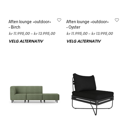
Aften lounge «outdoor»
Aften lounge «outdoor»
– Birch
– Oyster
Prisområde:
Prisomr
kr
11.995,00
–
kr
13.995,00
kr
11.995,00
–
kr
13.995,00
kr 11.995,00
kr 11.995
VELG ALTERNATIV
Dette
VELG ALTERNATIV
Dett
til
til
produktet
prod
kr 13.995,00
kr 13.99
har
har
flere
flere
varianter.
varia
Alternativene
Alte
kan
kan
velges
velg
på
på
produktsiden
prod