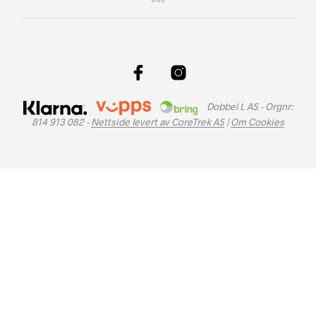
Dobbel L AS - Orgnr:
814 913 082 -
Nettside levert av CoreTrek AS
|
Om Cookies