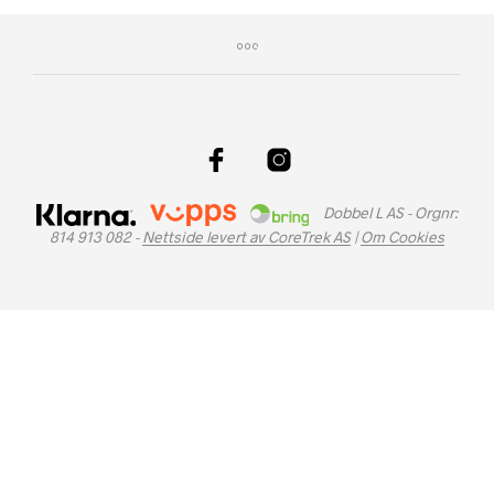
Dobbel L AS - Orgnr:
814 913 082 -
Nettside levert av CoreTrek AS
|
Om Cookies