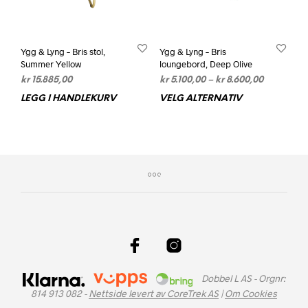
Ygg & Lyng – Bris stol,
Ygg & Lyng – Bris
Summer Yellow
loungebord, Deep Olive
Prisområd
kr
15.885,00
kr
5.100,00
–
kr
8.600,00
kr 5.100,0
LEGG I HANDLEKURV
VELG ALTERNATIV
Dett
til
prod
kr 8.600,0
har
flere
varia
Alte
kan
velg
på
prod
Dobbel L AS - Orgnr:
814 913 082 -
Nettside levert av CoreTrek AS
|
Om Cookies