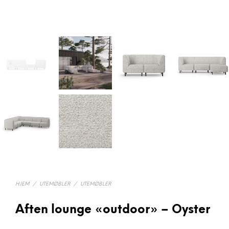
HJEM
/
UTEMØBLER
/
UTEMØBLER
Aften lounge «outdoor» – Oyster