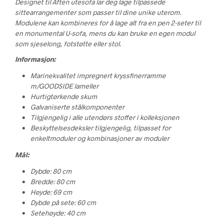
Designet til Aften utesofa lar deg lage tilpassede
sittearrangementer som passer til dine unike uterom.
Modulene kan kombineres for å lage alt fra en pen 2-seter til
en monumental U-sofa, mens du kan bruke en egen modul
som sjeselong, fotstøtte eller stol.
Informasjon:
Marinekvalitet impregnert kryssfinerramme
m/GOODSIDE lameller
Hurtigtørkende skum
Galvaniserte stålkomponenter
Tilgjengelig i alle utendørs stoffer i kolleksjonen
Beskyttelsesdeksler tilgjengelig, tilpasset for
enkeltmoduler og kombinasjoner av moduler
Mål:
Dybde: 80 cm
Bredde: 80 cm
Høyde: 69 cm
Dybde på sete: 60 cm
Setehøyde: 40 cm