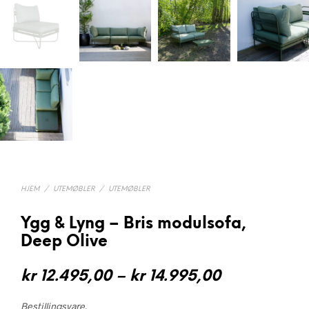
HJEM
/
UTEMØBLER
/
UTEMØBLER
Ygg & Lyng – Bris modulsofa,
Deep Olive
Prisområde
kr
12.495,00
–
kr
14.995,00
kr 12.495,0
Bestillingsvare.