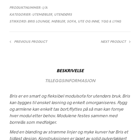
PRODUKTNUMMER:
I/A
KATEGORIER:
UTEMØBLER
,
UTENDØRS
STIKKORD:
BRIS LOUNGE
,
MØBLER
,
SOFA
,
UTE OG INNE
,
YGG & LYNG
PREVIOUS PRODUCT
NEXT PRODUCT
BESKRIVELSE
TILLEGGSINFORMASJON
Bris er en smart og fleksibel modulsofa for utendørs bruk. Bris
kan bygges til ønsket løsning og enkelt omorganiseres. Rygg
og armlene kan enkelt tas bort/flyttes på så man kan fornye
hver modul etter behov. Modulene festes sammen med
borrelås som medfølger.
Med en blanding av stramme linjer og myke kurver har Bris et
tidløst design. Konstruksjonen er laget av solid pulverlakkert