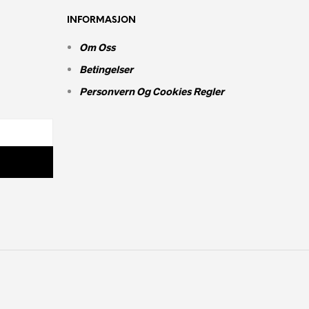
varianter.
INFORMASJON
Alternativene
kan
Om Oss
velges
Betingelser
på
produktsiden
Personvern Og Cookies Regler