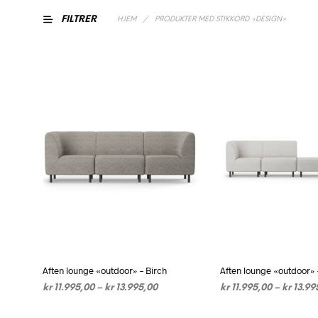
FILTRER
HJEM
/
PRODUKTER MED STIKKORD «DESIGN»
Aften lounge «outdoor» – Birch
Aften lounge «outdoor» 
Prisområde:
kr
11.995,00
–
kr
13.995,00
kr
11.995,00
–
kr
13.99
kr 11.995,00
VELG ALTERNATIV
Dette
VELG ALTERNATIV
De
til