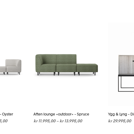
– Oyster
Aften lounge «outdoor» – Spruce
Ygg & Lyng – D
Prisområde:
Prisområde:
5,00
kr
11.995,00
–
kr
13.995,00
kr
29.995,00
kr 11.995,00
kr 11.995,00
tte
VELG ALTERNATIV
Dette
VELG ALTER
til
til