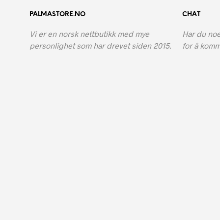
varianter.
va
PALMASTORE.NO
CHAT
Alternativene
Al
kan
ka
Vi er en norsk nettbutikk med mye
Har du noe
velges
ve
personlighet som har drevet siden 2015.
for å komm
på
på
produktsiden
pr