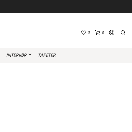
0
0
INTERIØR
TAPETER
D
U
H
A
R
I