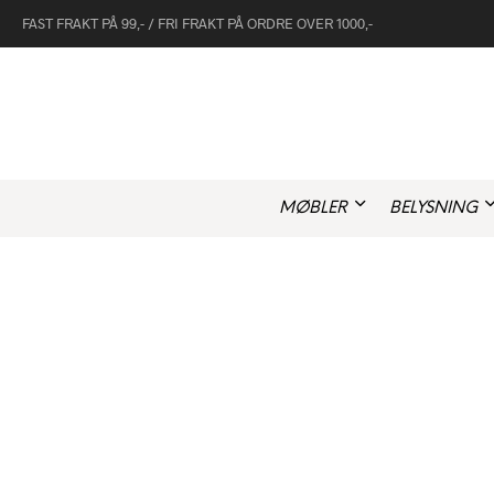
FAST FRAKT PÅ 99,- / FRI FRAKT PÅ ORDRE OVER 1000,-
MØBLER
BELYSNING