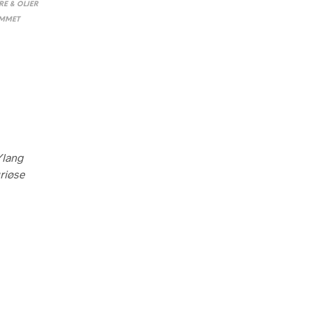
V
RE & OLJER
E
EMMET
N
.
Ylang
uriøse