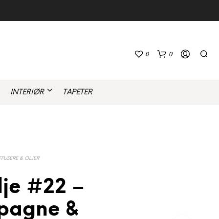
0
0
INTERIØR
TAPETER
FFUSERE & OLJER
D
lje #22 –
U
H
A
pagne &
R
I