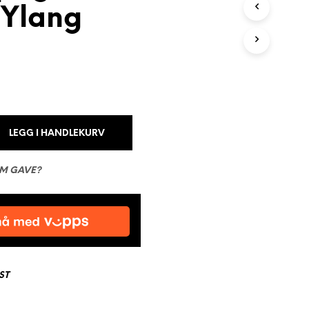
 Ylang
N
G
E
N
P
R
O
D
U
K
LEGG I HANDLEKURV
T
E
R
OM GAVE?
I
H
A
N
D
L
E
K
ST
U
R