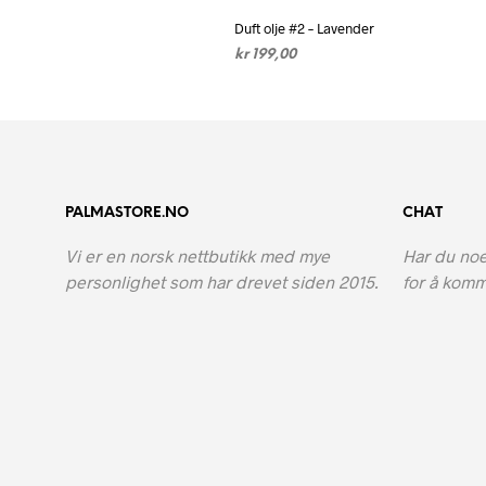
Duft olje #2 – Lavender
kr
199,00
LEGG I HANDLEKURV
PALMASTORE.NO
CHAT
Vi er en norsk nettbutikk med mye
Har du noe
personlighet som har drevet siden 2015.
for å komm