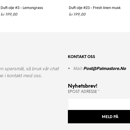
Duft olje #3 – Lemongrass
Duft olje #23 – Fresh linen musk
kr
199,00
kr
199,00
LEGG I HANDLEKURV
LEGG I HANDLEKURV
KONTAKT OSS
n spørsmål, så bruk vår chat
Mail:
Post@palmastore.no
e i kontakt med oss.
Nyhetsbrev!
EPOST ADRESSE
*