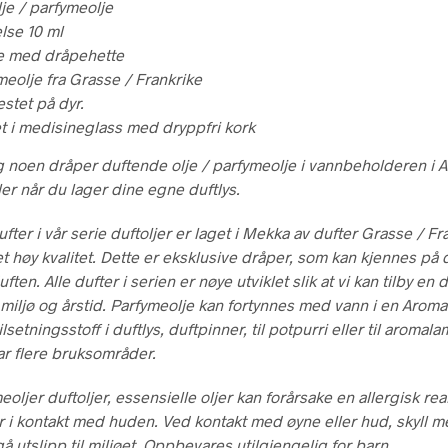
lje / parfymeolje
lse 10 ml
e med dråpehette
meolje fra Grasse / Frankrike
estet på dyr.
t i medisineglass med dryppfri kork
 noen dråper duftende olje / parfymeolje i vannbeholderen i 
ler når du lager dine egne duftlys.
ufter i vår serie duftoljer er laget i Mekka av dufter Grasse / F
t høy kvalitet. Dette er eksklusive dråper, som kan kjennes på
ften. Alle dufter i serien er nøye utviklet slik at vi kan tilby en d
 miljø og årstid. Parfymeolje kan fortynnes med vann i en Aroma
ilsetningsstoff i duftlys, duftpinner, til potpurri eller til aromal
ar flere bruksområder.
eoljer duftoljer, essensielle oljer kan forårsake en allergisk re
i kontakt med huden. Ved kontakt med øyne eller hud, skyll 
 utslipp til miljøet. Oppbevares utilgjengelig for barn.