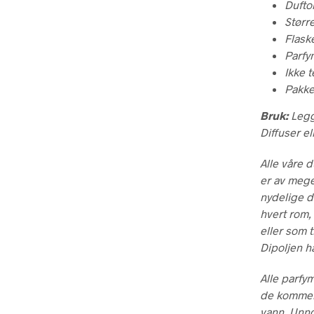
Dufto
Større
Flask
Parfy
Ikke t
Pakke
Bruk:
Legg
Diffuser el
Alle våre d
er av mege
nydelige du
hvert rom,
eller som t
Dipoljen h
Alle parfym
de kommer 
vann. Unngå