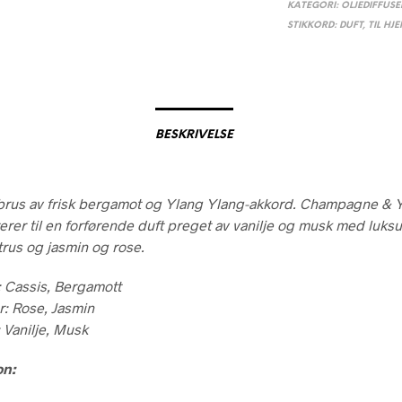
KATEGORI:
OLJEDIFFUSE
STIKKORD:
DUFT
,
TIL HJ
BESKRIVELSE
 brus av frisk bergamot og Ylang Ylang-akkord. Champagne & 
terer til en forførende duft preget av vanilje og musk med luks
trus og jasmin og rose.
 Cassis, Bergamott
r: Rose, Jasmin
 Vanilje, Musk
on: