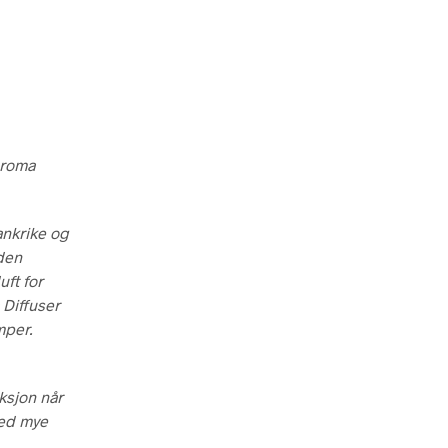
Aroma
rankrike og
 den
uft for
 Diffuser
amper.
aksjon når
med mye