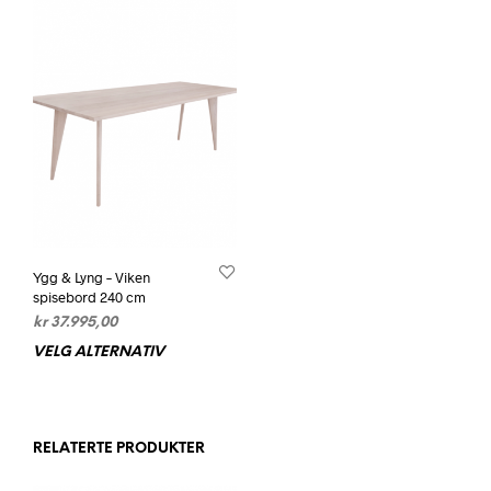
Ygg & Lyng – Viken
spisebord 240 cm
kr
37.995,00
VELG ALTERNATIV
Dette
produktet
har
flere
varianter.
RELATERTE PRODUKTER
Alternativene