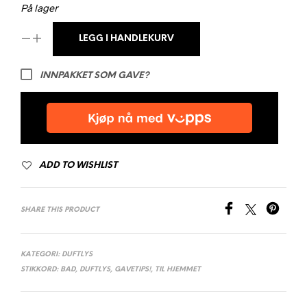
På lager
LEGG I HANDLEKURV
INNPAKKET SOM GAVE?
ADD TO WISHLIST
SHARE THIS PRODUCT
KATEGORI:
DUFTLYS
STIKKORD:
BAD
,
DUFTLYS
,
GAVETIPS!
,
TIL HJEMMET