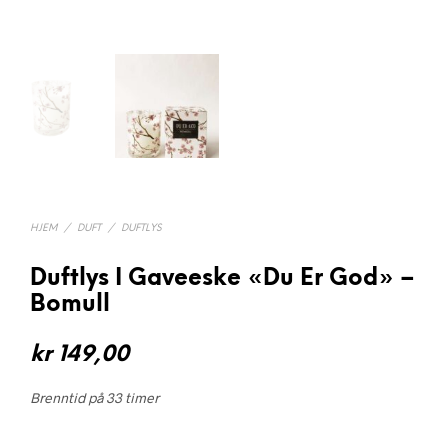
HJEM
/
DUFT
/
DUFTLYS
Duftlys I Gaveeske «Du Er God» –
Bomull
kr
149,00
Brenntid på 33 timer