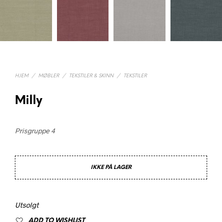
HJEM
/
MØBLER
/
TEKSTILER & SKINN
/
TEKSTILER
Milly
Prisgruppe 4
IKKE PÅ LAGER
Utsolgt
ADD TO WISHLIST