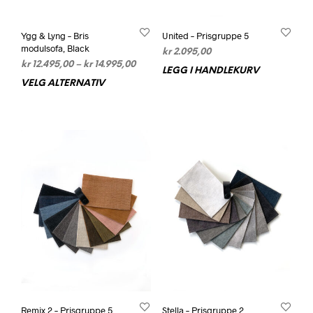
Ygg & Lyng – Bris
United – Prisgruppe 5
modulsofa, Black
kr
2.095,00
Prisområde:
kr
12.495,00
–
kr
14.995,00
LEGG I HANDLEKURV
kr 12.495,00
VELG ALTERNATIV
Dette
til
produktet
kr 14.995,00
har
flere
varianter.
Alternativene
kan
velges
på
produktsiden
Remix 2 – Prisgruppe 5
Stella – Prisgruppe 2