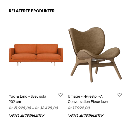
RELATERTE PRODUKTER
Ygg & Lyng – Svev sofa
Umage – Hvilestol «A
202 cm
Conversation Piece low»
Prisområde:
kr
21.995,00
–
kr
38.495,00
kr
17.999,00
kr 21.995,00
VELG ALTERNATIV
Dette
VELG ALTERNATIV
Dett
til
produktet
prod
kr 38.495,00
har
har