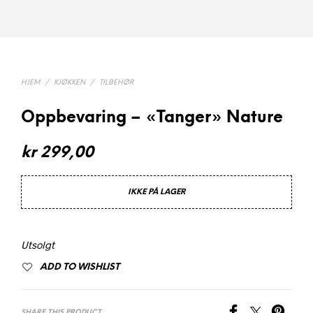
HJEM
/
KJØKKEN
/
TILBEHØR
Oppbevaring – «Tanger» Nature
kr
299,00
IKKE PÅ LAGER
Utsolgt
ADD TO WISHLIST
SHARE THIS PRODUCT