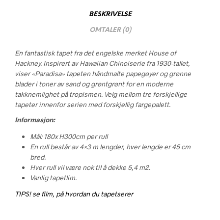
BESKRIVELSE
OMTALER (0)
En fantastisk tapet fra det engelske merket House of
Hackney. Inspirert av Hawaiian Chinoiserie fra 1930-tallet,
viser «Paradisa» tapeten håndmalte papegøyer og grønne
blader i toner av sand og grøntgrønt for en moderne
takknemlighet på tropismen. Velg mellom tre forskjellige
tapeter innenfor serien med forskjellig fargepalett.
Informasjon:
Mål: 180x H300cm per rull
En rull består av 4×3 m lengder, hver lengde er 45 cm
bred.
Hver rull vil være nok til å dekke 5,4 m2.
Vanlig tapetlim.
TIPS! se film, på hvordan du tapetserer