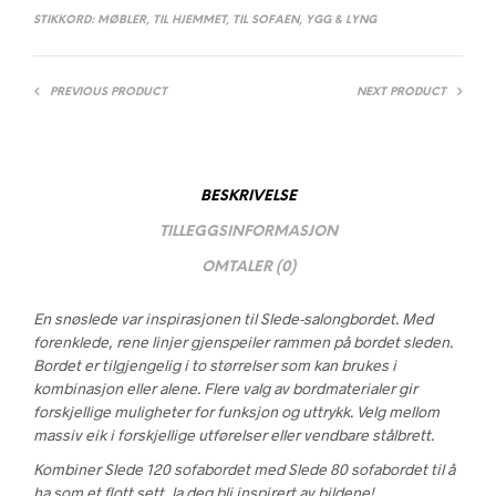
STIKKORD:
MØBLER
,
TIL HJEMMET
,
TIL SOFAEN
,
YGG & LYNG
PREVIOUS PRODUCT
NEXT PRODUCT
BESKRIVELSE
TILLEGGSINFORMASJON
OMTALER (0)
En snøslede var inspirasjonen til Slede-salongbordet. Med
forenklede, rene linjer gjenspeiler rammen på bordet sleden.
Bordet er tilgjengelig i to størrelser som kan brukes i
kombinasjon eller alene. Flere valg av bordmaterialer gir
forskjellige muligheter for funksjon og uttrykk. Velg mellom
massiv eik i forskjellige utførelser eller vendbare stålbrett.
Kombiner Slede 120 sofabordet med Slede 80 sofabordet til å
ha som et flott sett, la deg bli inspirert av bildene!