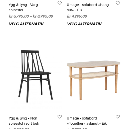
Ygg & Lyng – Varg
Umage – sofabord «Hang
spisestol
out» – Eik
Prisområde:
kr
6.795,00
–
kr
8.995,00
kr
4.299,00
kr 6.795,00
VELG ALTERNATIV
Dette
VELG ALTERNATIV
Dett
til
produktet
prod
kr 8.995,00
har
har
flere
flere
varianter.
varia
Alternativene
Alte
kan
kan
velges
velg
på
på
produktsiden
prod
Ygg & Lyng – Non
Umage – sofabord
spisestol i sort bøk
«Together» avlangt – Eik