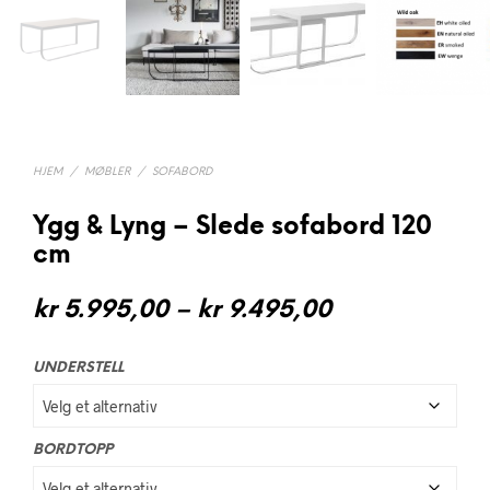
HJEM
/
MØBLER
/
SOFABORD
Ygg & Lyng – Slede sofabord 120
cm
Prisområde:
kr
5.995,00
–
kr
9.495,00
kr 5.995,00
UNDERSTELL
til
kr 9.495,00
BORDTOPP