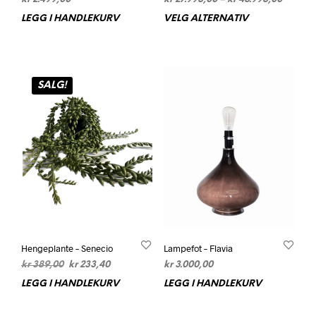
kr 27.9
LEGG I HANDLEKURV
VELG ALTERNATIV
Dett
til
prod
kr 45.9
har
flere
varia
SALG!
Alte
kan
velg
på
prod
Hengeplante – Senecio
Lampefot – Flavia
Opprinnelig
Nåværende
kr
389,00
kr
233,40
kr
3.000,00
pris
pris
LEGG I HANDLEKURV
LEGG I HANDLEKURV
var:
er:
kr 389,00.
kr 233,40.