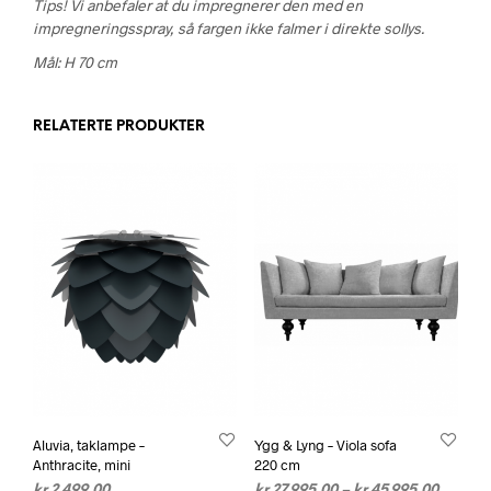
Tips! Vi anbefaler at du impregnerer den med en
impregneringsspray, så fargen ikke falmer i direkte sollys.
Mål: H 70 cm
RELATERTE PRODUKTER
Aluvia, taklampe –
Ygg & Lyng – Viola sofa
Anthracite, mini
220 cm
Prisom
kr
2.499,00
kr
27.995,00
–
kr
45.995,00