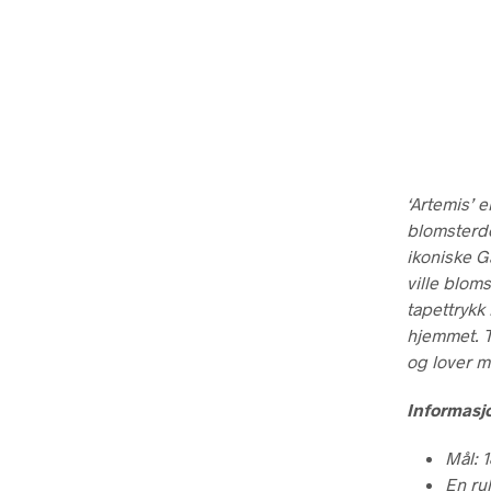
‘Artemis’ 
blomsterde
ikoniske Ga
ville bloms
tapettrykk
hjemmet. T
og lover m
Informasj
Mål: 
En ru