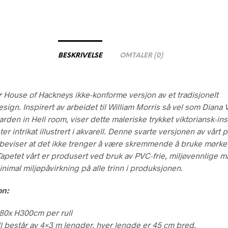
BESKRIVELSE
OMTALER (0)
er House of Hackneys ikke-konforme versjon av et tradisjonelt
sign. Inspirert av arbeidet til William Morris så vel som Diana
rden in Hell room, viser dette maleriske trykket viktoriansk-ins
ter intrikat illustrert i akvarell. Denne svarte versjonen av vårt
 beviser at det ikke trenger å være skremmende å bruke mørke 
apetet vårt er produsert ved bruk av PVC-frie, miljøvennlige ma
inimal miljøpåvirkning på alle trinn i produksjonen.
on:
180x H300cm per rull
ll består av 4×3 m lengder, hver lengde er 45 cm bred.