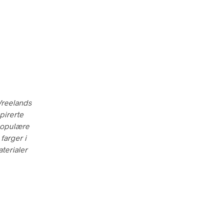
V
E
N
.
 Vreelands
pirerte
 populære
farger i
terialer