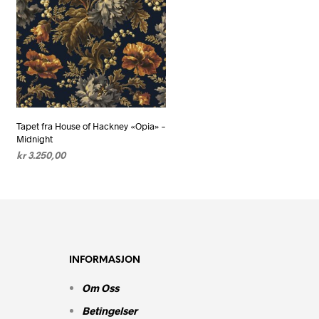
Tapet fra House of Hackney «Opia» –
Midnight
kr
3.250,00
LEGG I HANDLEKURV
INFORMASJON
Om Oss
Betingelser