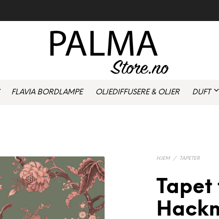
FLAVIA BORDLAMPE
OLJEDIFFUSERE & OLJER
DUFT
HJEM
/
TAPETER
Tapet 
Hackn