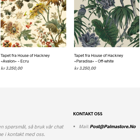
Tapet fra House of Hackney
Tapet fra House of Hackney
«Avalon» – Ecru
«Paradisa» – Off-white
kr
3.250,00
kr
3.250,00
VELG ALTERNATIV
Dette
LEGG I HANDLEKURV
produktet
har
flere
varianter.
KONTAKT OSS
Alternativene
kan
n spørsmål, så bruk vår chat
Mail:
Post@palmastore.no
velges
e i kontakt med oss.
på