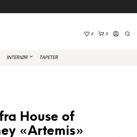
0
0
INTERIØR
TAPETER
D
fra House of
U
H
A
ey «Artemis»
R
I