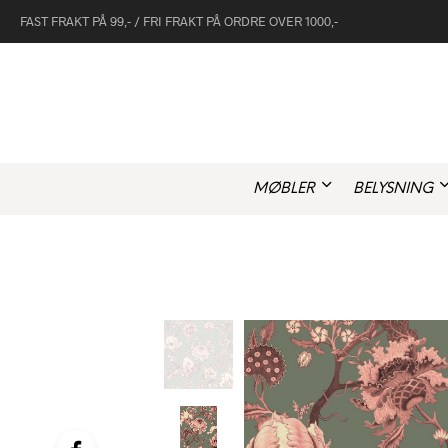
FAST FRAKT PÅ 99,- / FRI FRAKT PÅ ORDRE OVER 1000,-
MØBLER
BELYSNING