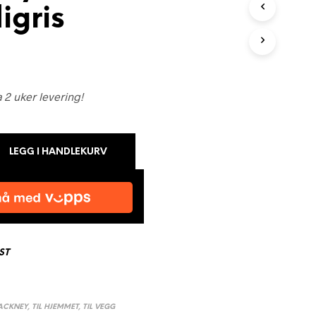
igris
N
G
E
N
P
R
O
a 2 uker levering!
D
U
K
T
LEGG I HANDLEKURV
E
R
I
H
A
N
D
L
ST
E
K
U
R
ACKNEY
,
TIL HJEMMET
,
TIL VEGG