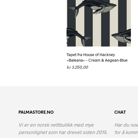
Tapet fra House of Hackney
«Baleana» – Cream & Aegean-Blue
kr
3.250,00
LEGG I HANDLEKURV
PALMASTORE.NO
CHAT
Vi er en norsk nettbutikk med mye
Har du noe
personlighet som har drevet siden 2015.
for å komm