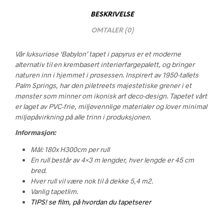
BESKRIVELSE
OMTALER (0)
Vår luksuriøse ‘Babylon’ tapet i papyrus er et moderne
alternativ til en krembasert interiørfargepalett, og bringer
naturen inn i hjemmet i prosessen. Inspirert av 1950-tallets
Palm Springs, har den piletreets majestetiske grener i et
mønster som minner om ikonisk art deco-design. Tapetet vårt
er laget av PVC-frie, miljøvennlige materialer og lover minimal
miljøpåvirkning på alle trinn i produksjonen.
Informasjon:
Mål: 180x H300cm per rull
En rull består av 4×3 m lengder, hver lengde er 45 cm
bred.
Hver rull vil være nok til å dekke 5,4 m2.
Vanlig tapetlim.
TIPS! se film, på hvordan du tapetserer