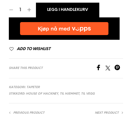
LEGG I HANDLEKURV
ADD TO WISHLIST
SHARE THIS PRODUCT
KATEGORI:
TAPETER
STIKKORD:
HOUSE OF HACKNEY
,
TIL HJEMMET
,
TIL VEGG
PREVIOUS PRODUCT
NEXT PRODUCT