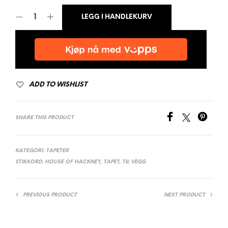
LEGG I HANDLEKURV
ADD TO WISHLIST
SHARE THIS PRODUCT
KATEGORI:
TAPETER
STIKKORD:
HOUSE OF HACKNEY
,
TAPET
,
TIL VEGG
PREVIOUS PRODUCT
NEXT PRODUCT