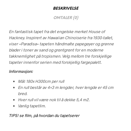
BESKRIVELSE
OMTALER (0)
En fantastisk tapet fra det engelske merket House of
Hackney. Inspirert av Hawaiian Chinoiserie fra 1930-tallet,
viser «Paradisa» tapeten håndmalte papegøyer og grønne
blader i toner av sand og grøntgrønt for en moderne
takknemlighet på tropismen. Velg mellom tre forskjellige
tapeter innenfor serien med forskjellig fargepalett.
Informasjon:
Mål: 180x H300cm per rull
En rull består av 4×3 m lengder, hver lengde er 45 cm
bred.
Hver rull vil være nok til å dekke 5,4 m2.
Vanlig tapetlim.
TIPS! se film, på hvordan du tapetserer