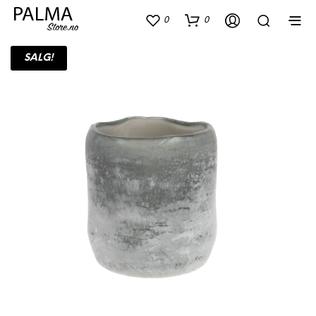
0
0
SALG!