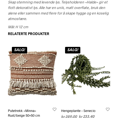
Skap stemning med levende lys. Telysholderen «Halde» gir et
flott dekorativt lys. Alle har en unik, matt overflate, bruk den
alene eller sammen med flere for å skape hygge og en koselig
atmosfære.
Mål: H 12 cm
RELATERTE PRODUKTER
SALG!
SALG!
Putetrekk «Minna»
Hengeplante – Senecio
Rust/beige 50×50 cm
Opprinnelig
Nåværende
kr
389,00
kr
233,40