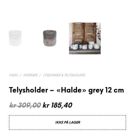
HJEM
/
INTERIØR
/
LYSESTAKER & TELYSHOLDER
Telysholder – «Halde» grey 12 cm
Opprinnelig
Nåværende
kr
309,00
kr
185,40
pris
pris
IKKE PÅ LAGER
var:
er: