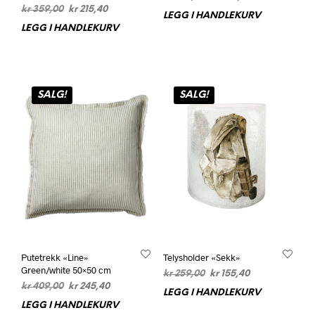
Opprinnelig
Nåværende
kr
359,00
kr
215,40
pris
pris
LEGG I HANDLEKURV
pris
pris
var:
er:
LEGG I HANDLEKURV
var:
er:
kr 389,00.
kr 233,40.
kr 359,00.
kr 215,40.
SALG!
SALG!
Putetrekk «Line»
Telysholder «Sekk»
Green/white 50×50 cm
Opprinnelig
Nåværende
kr
259,00
kr
155,40
Opprinnelig
Nåværende
kr
409,00
kr
245,40
pris
pris
LEGG I HANDLEKURV
pris
pris
var:
er:
LEGG I HANDLEKURV
var:
er:
kr 259,00.
kr 155,40.