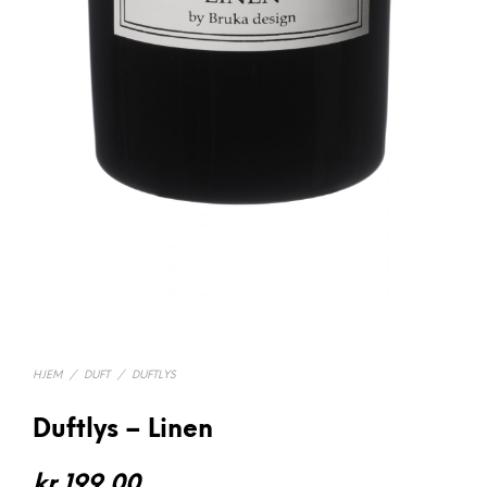
HJEM
/
DUFT
/
DUFTLYS
Duftlys – Linen
kr
199,00