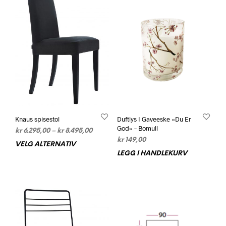
velges
på
produktsiden
Knaus spisestol
Duftlys I Gaveeske «Du Er
God» – Bomull
Prisområde:
kr
6.295,00
–
kr
8.495,00
kr 6.295,00
kr
149,00
VELG ALTERNATIV
Dette
til
LEGG I HANDLEKURV
produktet
kr 8.495,00
har
flere
varianter.
Alternativene
kan
velges