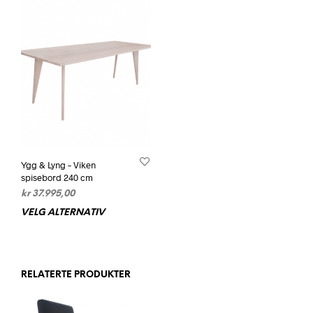
Ygg & Lyng – Viken
spisebord 240 cm
kr
37.995,00
VELG ALTERNATIV
Dette
produktet
har
flere
varianter.
RELATERTE PRODUKTER
Alternativene
kan