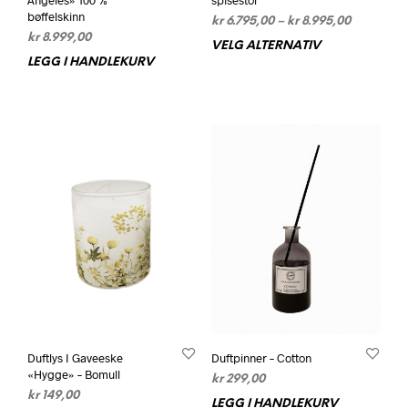
Angeles» 100 %
spisestol
bøffelskinn
Prisområd
kr
6.795,00
–
kr
8.995,00
kr
8.999,00
kr 6.795,0
VELG ALTERNATIV
Dett
til
LEGG I HANDLEKURV
prod
kr 8.995,0
har
flere
varia
Alte
kan
velg
på
prod
Duftlys I Gaveeske
Duftpinner – Cotton
«Hygge» – Bomull
kr
299,00
kr
149,00
LEGG I HANDLEKURV