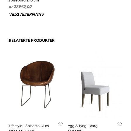
kr
37.995,00
VELG ALTERNATIV
Dette
produktet
har
flere
varianter.
RELATERTE PRODUKTER
Alternativene
kan
velges
på
produktsiden
Lifestyle – Spisestol «Los
Ygg & Lyng – Varg