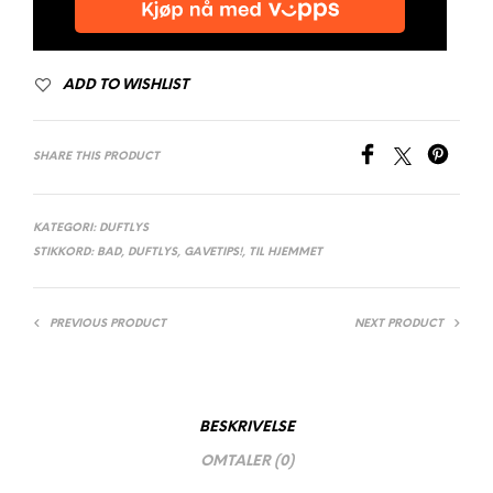
ADD TO WISHLIST
SHARE THIS PRODUCT
KATEGORI:
DUFTLYS
STIKKORD:
BAD
,
DUFTLYS
,
GAVETIPS!
,
TIL HJEMMET
PREVIOUS PRODUCT
NEXT PRODUCT
BESKRIVELSE
OMTALER (0)