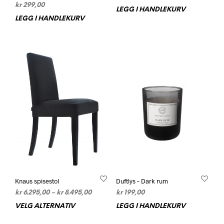
kr
299,00
pris
pris
LEGG I HANDLEKURV
var:
er:
LEGG I HANDLEKURV
kr 1.199,00.
kr 839,30.
Knaus spisestol
Duftlys – Dark rum
Prisområde:
kr
6.295,00
–
kr
8.495,00
kr
199,00
kr 6.295,00
VELG ALTERNATIV
Dette
LEGG I HANDLEKURV
til
produktet
kr 8.495,00