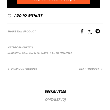
ADD TO WISHLIST
SHARE THIS PRODUCT
KATEGORI:
DUFTLYS
STIKKORD:
BAD
,
DUFTLYS
,
GAVETIPS!
,
TIL HJEMMET
PREVIOUS PRODUCT
NEXT PRODUCT
BESKRIVELSE
OMTALER (0)