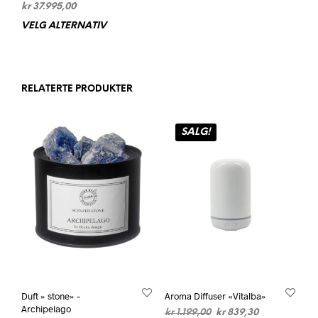
kr
37.995,00
VELG ALTERNATIV
Dette
produktet
har
flere
varianter.
RELATERTE PRODUKTER
Alternativene
kan
velges
SALG!
på
produktsiden
Duft » stone» –
Aroma Diffuser «Vitalba»
Archipelago
Opprinnelig
Nåværende
kr
1.199,00
kr
839,30