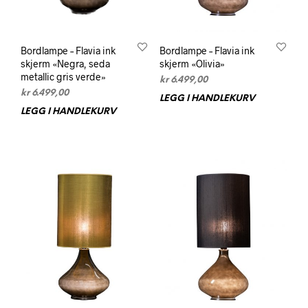
Bordlampe – Flavia ink
Bordlampe – Flavia ink
skjerm «Negra, seda
skjerm «Olivia»
metallic gris verde»
kr
6.499,00
kr
6.499,00
LEGG I HANDLEKURV
LEGG I HANDLEKURV