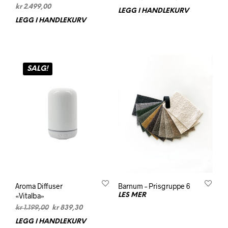
pris
pris
kr
2.499,00
LEGG I HANDLEKURV
var:
er:
LEGG I HANDLEKURV
kr 1.299,00.
kr 909,30.
SALG!
Aroma Diffuser
Barnum – Prisgruppe 6
«Vitalba»
LES MER
Opprinnelig
Nåværende
kr
1.199,00
kr
839,30
pris
pris
LEGG I HANDLEKURV
var:
er: