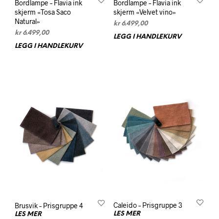
Bordlampe – Flavia ink
Bordlampe – Flavia ink
skjerm «Tosa Saco
skjerm «Velvet vino»
Natural»
kr
6.499,00
kr
6.499,00
LEGG I HANDLEKURV
LEGG I HANDLEKURV
Brusvik – Prisgruppe 4
Caleido – Prisgruppe 3
LES MER
LES MER