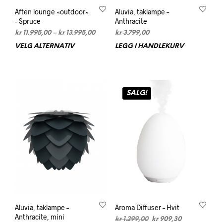
Aften lounge «outdoor»
Aluvia, taklampe –
– Spruce
Anthracite
Prisområde:
kr
11.995,00
–
kr
13.995,00
kr
3.799,00
kr 11.995,00
VELG ALTERNATIV
Dette
LEGG I HANDLEKURV
til
produktet
kr 13.995,00
har
flere
varianter.
SALG!
Alternativene
kan
velges
på
produktsiden
Aluvia, taklampe –
Aroma Diffuser – Hvit
Anthracite, mini
Opprinnelig
Nåværende
kr
1.299,00
kr
909,30