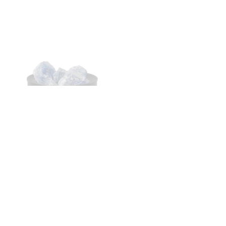
Duft » stone» –
Duft olje – Tonga Haze
Archipelago
kr
99,00
kr
299,00
LEGG I HANDLEKURV
LEGG I HANDLEKURV