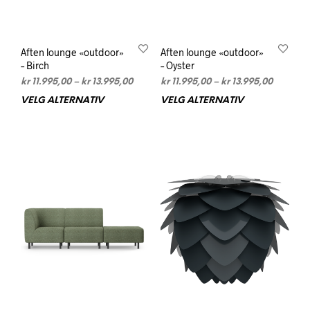
Aften lounge «outdoor»
Aften lounge «outdoor»
– Birch
– Oyster
Prisområde:
Prisomr
kr
11.995,00
–
kr
13.995,00
kr
11.995,00
–
kr
13.995,00
kr 11.995,00
kr 11.995
VELG ALTERNATIV
Dette
VELG ALTERNATIV
Dett
til
til
produktet
prod
kr 13.995,00
kr 13.99
har
har
flere
flere
varianter.
varia
Alternativene
Alte
kan
kan
velges
velg
på
på
produktsiden
prod