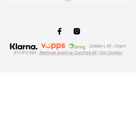
Dobbel L AS - Orgnr:
814 913 082 -
Nettside levert av CoreTrek AS
|
Om Cookies