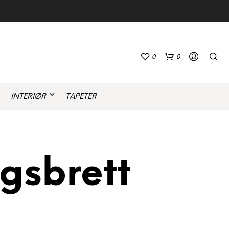
0
0
INTERIØR
TAPETER
gsbrett
D
U
H
A
R
I