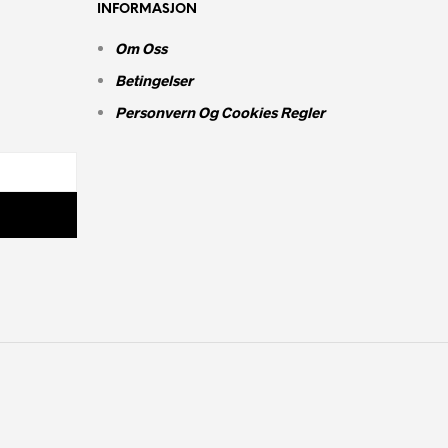
V
INFORMASJON
E
N
Om Oss
.
Betingelser
Personvern Og Cookies Regler