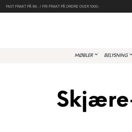
FAST FRAKT PÅ 99,- / FRI FRAKT PÅ ORDRE OVER 1000,-
MØBLER
BELYSNING
Skjære