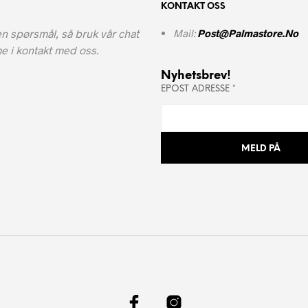
KONTAKT OSS
n spørsmål, så bruk vår chat
Mail:
Post@palmastore.no
e i kontakt med oss.
Nyhetsbrev!
EPOST ADRESSE
*