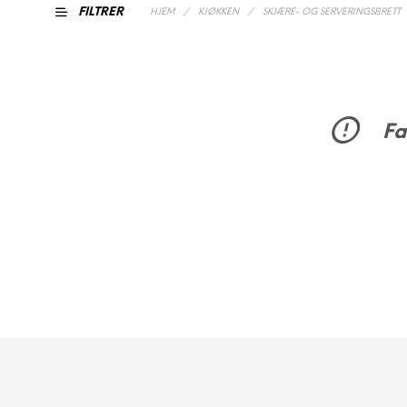
FILTRER
HJEM
/
KJØKKEN
/
SKJÆRE- OG SERVERINGSBRETT
Fa