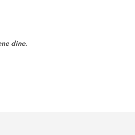
N
G
E
N
P
R
O
ne dine.
D
U
K
T
E
R
I
H
A
N
D
L
E
K
U
R